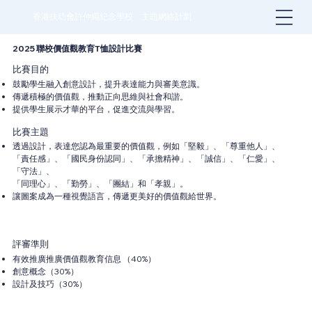
香港扶幼會許仲繩紀念學校 主題網絡計劃
2025 聯校價值觀教育T恤設計比賽
比賽目的
鼓勵學生融入創意設計，提升表達能力與審美意識。
傳遞積極的價值觀，推動正向思維與社會和諧。
提供學生展示才華的平台，促進交流與學習。
比賽主題
透過設計，表達您認為最重要的價值觀，例如「堅毅」、「尊重他人」、
「責任感」、「國民身份認同」、「承擔精神」、「誠信」、「仁愛」、
「守法」、
「同理心」、「勤勞」、「團結」和「孝親」。
讓圖案成為一種視覺語言，傳遞更美好的價值觀給世界。
評審準則
有效推廣推廣價值觀教育信息 （40%）
創意概念（30%）
設計及技巧（30%）