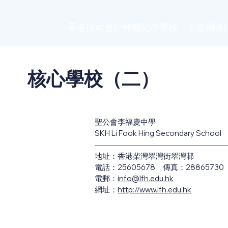
香港扶幼會許仲繩紀念學校 主題網絡
核心學校（二）
聖公會李福慶中學
SKH Li Fook Hing Secondary School
地址：香港柴灣翠灣街翠灣邨
電話：25605678 傳真：28865730
電郵：
info@lfh.edu.hk
網址：
http://www.lfh.edu.hk