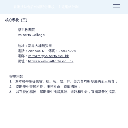
香港扶幼會許仲繩紀念學校 主題網絡計劃
核心學校（三）
恩主教書院
Valtorta College
地址：新界大埔培賢里
電話：26560017 傳真：26546224
電郵：
valtorta@valtorta.edu.hk
網址：
https://www.valtorta.edu.hk
辦學宗旨
1. 為本校學生提供靈、德、智、體、群、美六育均衡發展的全人教育；
2. 協助學生盡展所長，服務社會，貢獻國家；
3. 以互愛的精神，幫助學生找尋真理、道路和生命，宣揚基督的福音。